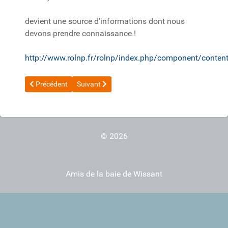
devient une source d'informations dont nous
devons prendre connaissance !
http://www.rolnp.fr/rolnp/index.php/component/conten
Article précédent : 20190900_Lettre Cotes et Mer_sept 2019
Article suivant : 20161202_RONLP_Le transit sé
Précédent
Suivant
© 2026
Amis de la baie de Wissant