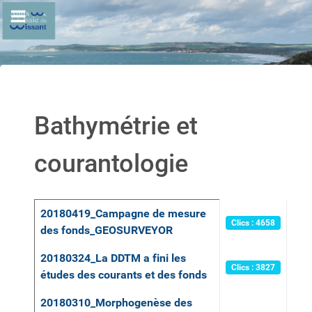
Bathymétrie et
courantologie
Articles
Titre
Clics
20180419_Campagne de mesure
Clics : 4658
des fonds_GEOSURVEYOR
20180324_La DDTM a fini les
Clics : 3827
études des courants et des fonds
20180310_Morphogenèse des