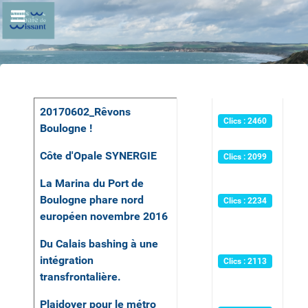
Articles
Titre
Auteur
Clics
20170602_Rêvons
Clics : 2460
Boulogne !
Côte d'Opale SYNERGIE
Clics : 2099
La Marina du Port de
Boulogne phare nord
Clics : 2234
européen novembre 2016
Du Calais bashing à une
intégration
Clics : 2113
transfrontalière.
Plaidoyer pour le métro