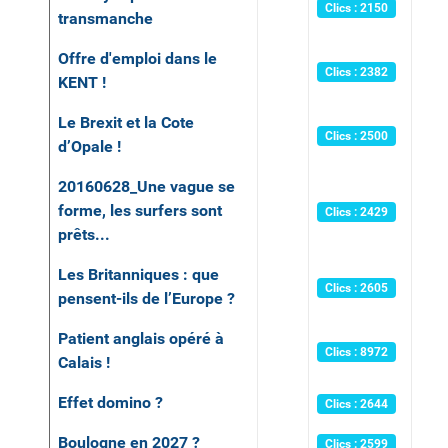
Clics : 2150
transmanche
Offre d'emploi dans le
Clics : 2382
KENT !
Le Brexit et la Cote
Clics : 2500
d’Opale !
20160628_Une vague se
forme, les surfers sont
Clics : 2429
prêts...
Les Britanniques : que
Clics : 2605
pensent-ils de l’Europe ?
Patient anglais opéré à
Clics : 8972
Calais !
Effet domino ?
Clics : 2644
Boulogne en 2027 ?
Clics : 2599