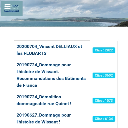
Articles
Titre
Clics
20200704_Vincent DELLIAUX et
Clics : 2822
les FLOBARTS
20190724_Dommage pour
l'histoire de Wissant.
Clics : 3692
Recommandations des Bâtiments
de France
20190724_Démolition
Clics : 1573
dommageable rue Quinet !
20190627_Dommage pour
Clics : 6134
l'histoire de Wissant !