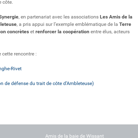
e côte.
Synergie
, en partenariat avec les associations
Les Amis de la
bleteuse
, a pris appui sur l’exemple emblématique de la
Terre
ion concrètes
et
renforcer la coopération
entre élus, acteurs
cette rencontre :
nghe-Rivet
n de défense du trait de côte d’Ambleteuse)
Amis de la baie de Wissant