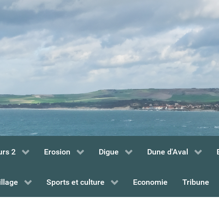
urs 2
Erosion
Digue
Dune d'Aval
illage
Sports et culture
Economie
Tribune