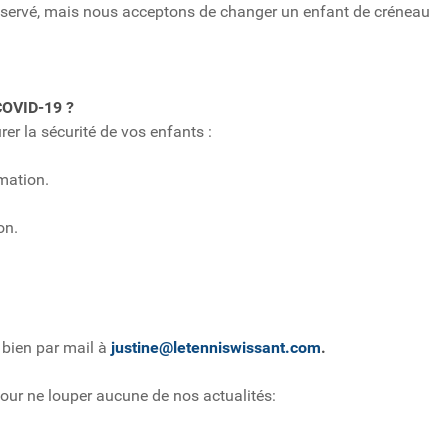
servé, mais nous acceptons de changer un enfant de créneau
COVID-19 ?
er la sécurité de vos enfants :
mation.
on.
u bien par mail à
justine@letenniswissant.com
.
our ne louper aucune de nos actualités: