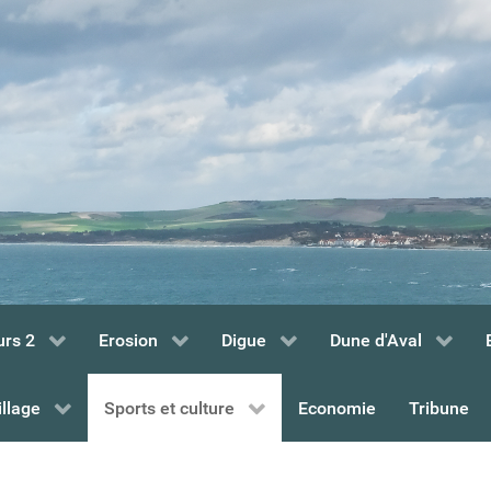
urs 2
Erosion
Digue
Dune d'Aval
illage
Sports et culture
Economie
Tribune