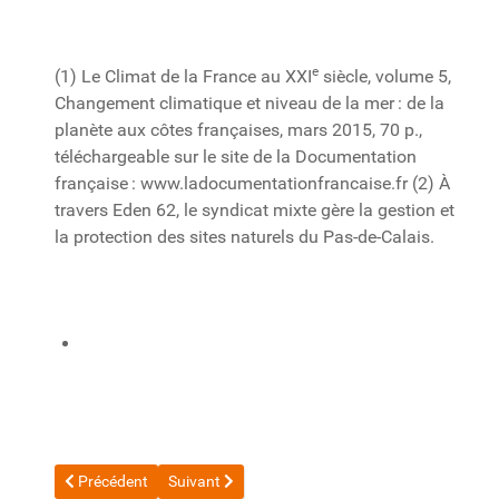
e
(1) Le Climat de la France au XXI
siècle, volume 5,
Changement climatique et niveau de la mer : de la
planète aux côtes françaises, mars 2015, 70 p.,
téléchargeable sur le site de la Documentation
française : www.ladocumentationfrancaise.fr (2) À
travers Eden 62, le syndicat mixte gère la gestion et
la protection des sites naturels du Pas-de-Calais.
Article précédent : 20201009_Communication de l'ONF : Le Grai
Article suivant : 20181006_Conservatoire du Litt
Précédent
Suivant