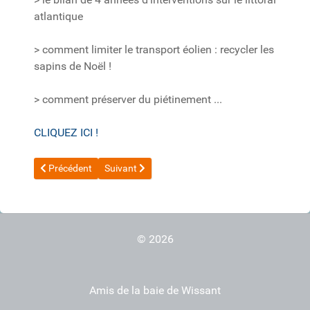
atlantique
> comment limiter le transport éolien : recycler les
sapins de Noël !
> comment préserver du piétinement ...
CLIQUEZ ICI !
Article précédent : 20240308_ADAPTO_Solutions fondées sur la n
Article suivant : 20180921_Alliance ONF et Conse
Précédent
Suivant
© 2026
Amis de la baie de Wissant