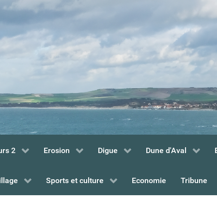
urs 2
Erosion
Digue
Dune d'Aval
illage
Sports et culture
Economie
Tribune