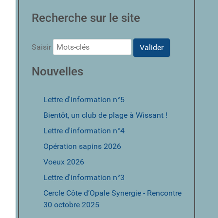
Recherche sur le site
Saisir
Valider
Nouvelles
Lettre d'information n°5
Bientôt, un club de plage à Wissant !
Lettre d'information n°4
Opération sapins 2026
Voeux 2026
Lettre d'information n°3
Cercle Côte d’Opale Synergie - Rencontre
30 octobre 2025