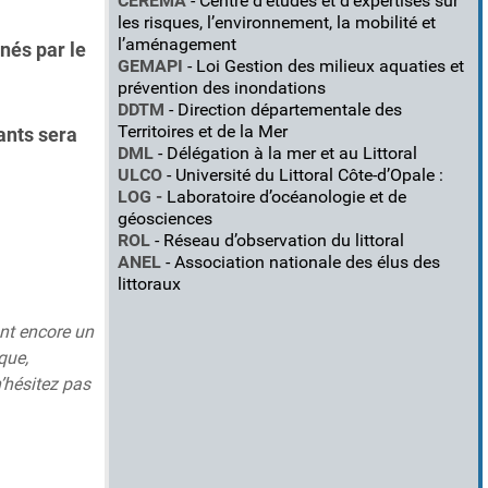
CEREMA
- Centre d’études et d’expertises sur
les risques, l’environnement, la mobilité et
l’aménagement
nés par le
GEMAPI
- Loi Gestion des milieux aquaties et
prévention des inondations
DDTM
- Direction départementale des
Territoires et de la Mer
ants sera
DML
- Délégation à la mer et au Littoral
ULCO
- Université du Littoral Côte-d’Opale :
LOG -
Laboratoire d’océanologie et de
géosciences
ROL
- Réseau d’observation du littoral
ANEL
- Association nationale des élus des
littoraux
ont encore un
que,
n’hésitez pas