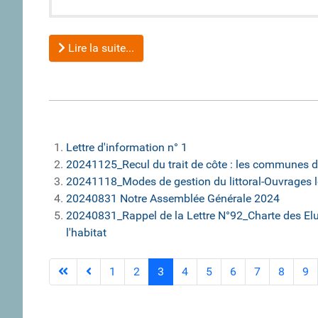
Lire la suite...
Lettre d'information n° 1
20241125_Recul du trait de côte : les communes du
20241118_Modes de gestion du littoral-Ouvrages l
20240831 Notre Assemblée Générale 2024
20240831_Rappel de la Lettre N°92_Charte des Elus 
l'habitat
1
2
3
4
5
6
7
8
9