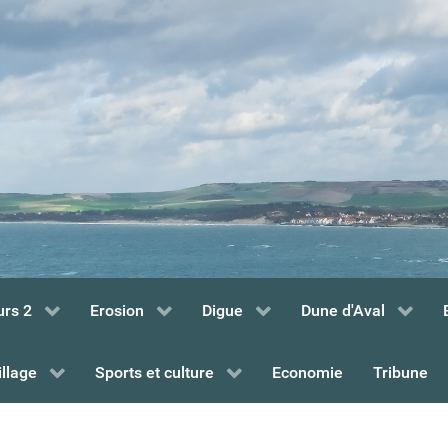
urs 2
Erosion
Digue
Dune d'Aval
illage
Sports et culture
Economie
Tribune