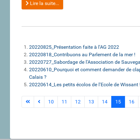
Lire la suite...
20220825_Présentation faite à l'AG 2022
20220818_Contribuons au Parlement de la mer !
20220727_Sabordage de l'Association de Sauvegar
20220610_Pourquoi et comment demander de clape
Calais ?
20220614_Les petits écolos de l'Ecole de Wissant 
10
11
12
13
14
15
16