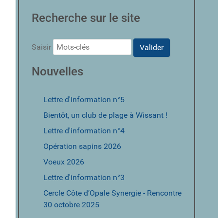
Recherche sur le site
Saisir
Valider
Nouvelles
Lettre d'information n°5
Bientôt, un club de plage à Wissant !
Lettre d'information n°4
Opération sapins 2026
Voeux 2026
Lettre d'information n°3
Cercle Côte d’Opale Synergie - Rencontre
30 octobre 2025