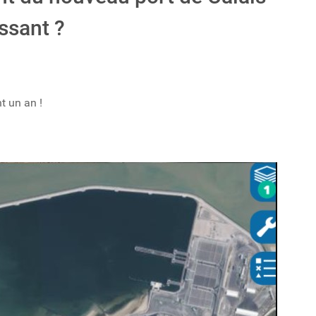
ssant ?
t un an !