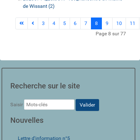
de Wissant (2)
3
4
5
6
7
8
9
10
11
Page 8 sur 77
Recherche sur le site
Saisir
Valider
Nouvelles
Lettre d'information n°5